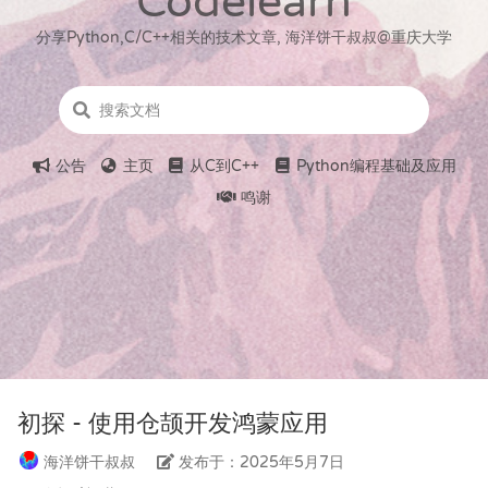
Codelearn
分享Python,C/C++相关的技术文章, 海洋饼干叔叔@重庆大学
公告
主页
从C到C++
Python编程基础及应用
鸣谢
初探 - 使用仓颉开发鸿蒙应用
海洋饼干叔叔
发布于：2025年5月7日